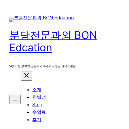
콘
텐
츠
로
분당전문과외 BON
바
로
Edcation
가
기
5년 이상 경력의 전문과외교사로 구성된 과외드림팀
소개
차별성
Step
수업료
후기