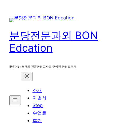
콘
텐
츠
로
분당전문과외 BON
바
로
Edcation
가
기
5년 이상 경력의 전문과외교사로 구성된 과외드림팀
소개
차별성
Step
수업료
후기