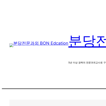
콘
텐
츠
로
바
분당전문
로
가
기
5년 이상 경력의 전문과외교사로 