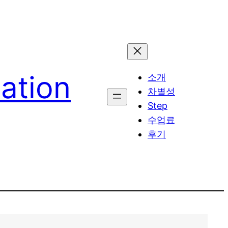
tion
소개
차별성
Step
수업료
후기