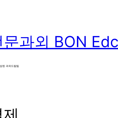
과외 BON Edca
구성된 과외드림팀
결제