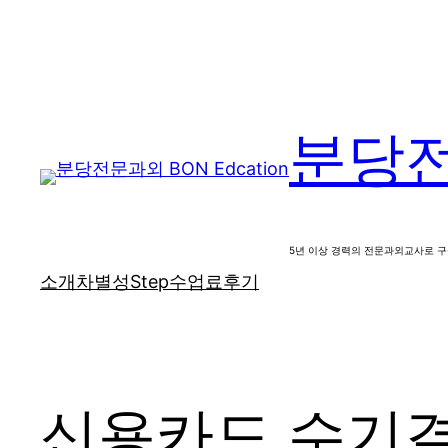
콘
텐
츠
로
바
분당전문
로
가
기
5년 이상 경력의 전문과외교사로 
소개
차별성
Step
수업료
후기
신용카드 수기